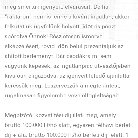
megismertük igényeit, elvárásait. De ha
"raktáron" nem is lenne a kívánt ingatlan, akkor
felkutatjuk ügyfelünk helyett, időt és pénzt
spórolva Önnek! Részletesen ismerve
elképzeléseit, rövid időn belül prezentáljuk az
áhított bérleményt. Bár csodákra mi sem
vagyunk képesek, az ingatlanpiac útvesztőjében
kiválóan eligazodva, az igényeit lefedő ajánlattal
keressük meg. Leszervezzük a megtekintést,
rugalmasan figyelembe véve elfoglaltságait.
Megbízótól közvetítési díj illeti meg, amely
bruttó 100.000 Ft/hó alatt, egyszeri félhavi bérleti
díj + áfa, bruttó 100.000 Ft/hó bérleti díj felett, 1