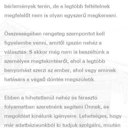
bérlemények terén, de a legtöbb feltételnek
megfelelőt nem is olyan egyszerű megkeresni.
Összességében rengeteg szempontot kell
figyelembe venni, amitől igazán nehéz a
választás. S akkor még nem is beszéltünk a
személyes megtekintésről, ahol a legtöbb
benyomást szerzi az ember, ahol vagy aminek
hatására a végső döntés megszületik.
Ebben a hihetetlenül nehéz és fárasztó
folyamatban szeretnénk segíteni Önnek, és
megoldást kínálunk igényeire. Lehetséges, hogy
már adatbázisunkból ki tudjuk szolgálni, miután