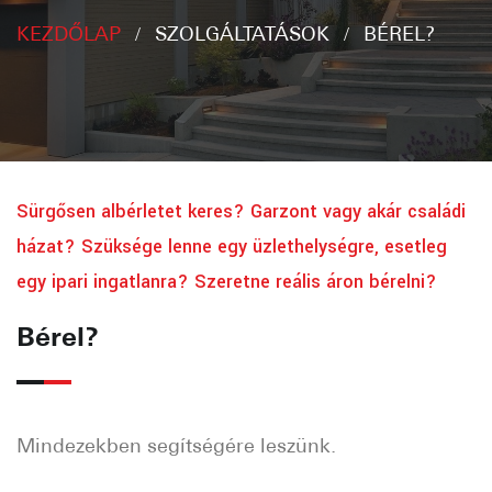
KEZDŐLAP
SZOLGÁLTATÁSOK
BÉREL?
Sürgősen albérletet keres? Garzont vagy akár családi
házat? Szüksége lenne egy üzlethelységre, esetleg
egy ipari ingatlanra? Szeretne reális áron bérelni?
Bérel?
Mindezekben segítségére leszünk.