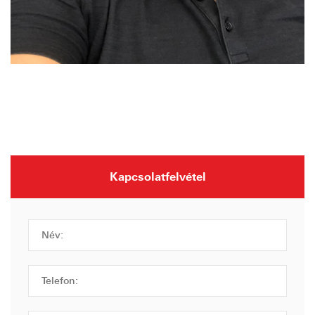
Kapcsolatfelvétel