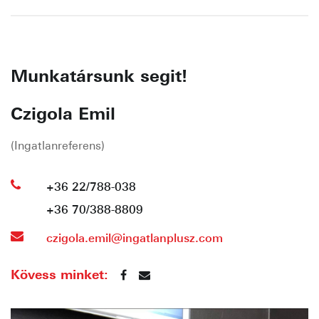
Munkatársunk segit!
Czigola Emil
(Ingatlanreferens)
+36 22/788-038
+36 70/388-8809
czigola.emil@ingatlanplusz.com
Kövess minket: