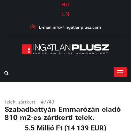
HU
EN
E-mail:info@ingatlanplusz.com
Telek, zártkerti - #7743
Szabadbattyán Emmarózán eladó
810 m2-es zártkerti telek.
5.5 Millió Ft (14 139 EUR)