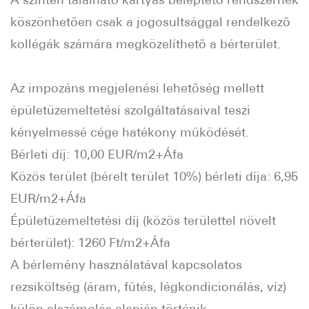
köszönhetõen csak a jogosultsággal rendelkezõ
kollégák számára megközelíthetõ a bérterület.
Az impozáns megjelenési lehetõség mellett
épületüzemeltetési szolgáltatásaival teszi
kényelmessé cége hatékony mûködését.
Bérleti díj: 10,00 EUR/m2+Áfa
Közös terület (bérelt terület 10%) bérleti díja: 6,95
EUR/m2+Áfa
Épületüzemeltetési díj (közös területtel növelt
bérterület): 1260 Ft/m2+Áfa
A bérlemény használatával kapcsolatos
rezsiköltség (áram, fûtés, légkondicionálás, víz)
külön elszámolás alapján történik.