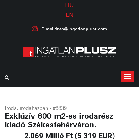
HU
EN
E-mail:info@ingatlanplusz.com
Iroda, irodaházban - #6839
Exklúzív 600 m2-es irodarész
kiadó Székesfehérváron.
2.069 Millió Ft (5 319 EUR)