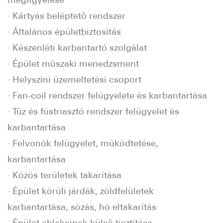
· Kártyás beléptetõ rendszer
· Általános épületbiztosítás
· Készenléti karbantartó szolgálat
· Épület mûszaki menedzsment
· Helyszíni üzemeltetési csoport
· Fan-coil rendszer felügyelete és karbantartása
· Tûz és füstriasztó rendszer felügyelet és
karbantartása
· Felvonók felügyelet, mûködtetése,
karbantartása
· Közös területek takarítása
· Épület körüli járdák, zöldfelületek
karbantartása, sózás, hó eltakarítás
· Épület ablakainak külsõ tisztítása