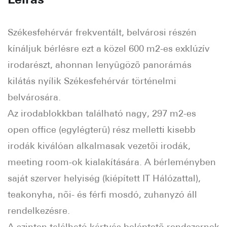
Székesfehérvár frekventált, belvárosi részén
kínáljuk bérlésre ezt a közel 600 m2-es exklúzív
irodarészt, ahonnan lenyûgözõ panorámás
kilátás nyílik Székesfehérvár történelmi
belvárosára.
Az irodablokkban található nagy, 297 m2-es
open office (egylégterû) rész melletti kisebb
irodák kiválóan alkalmasak vezetõi irodák,
meeting room-ok kialakítására. A bérleményben
saját szerver helyiség (kiépített IT Hálózattal),
teakonyha, nõi- és férfi mosdó, zuhanyzó áll
rendelkezésre.
A szinten található kártyás beléptetõ rendszernek