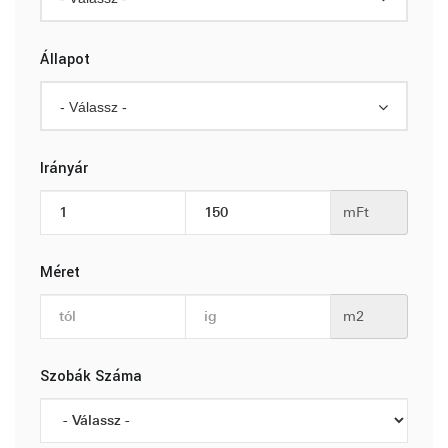
Állapot
- Válassz -
Irányár
mFt
Méret
m2
Szobák Száma