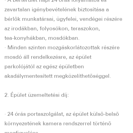
zavartalan igénybevételének biztosítása a
bérlõk munkatársai, ügyfelei, vendégei részére
az irodákban, folyosókon, teraszokon,
tea-konyhákban, mosdókban.
· Minden szinten mozgáskorlátozottak részére
mosdó áll rendelkezésre, az épület
parkolójától az egész épületben
akadálymentesített megközelíthetõséggel.
2. Épület üzemeltetési díj:
· 24 órás portaszolgálat, az épület külsõ-belsõ
környezetének kamera rendszerrel történõ
megfigyelése