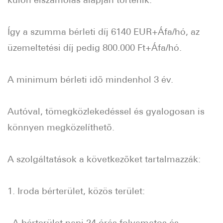
Így a szumma bérleti díj 6140 EUR+Áfa/hó, az
üzemeltetési díj pedig 800.000 Ft+Áfa/hó.
A minimum bérleti idõ mindenhol 3 év.
Autóval, tömegközlekedéssel és gyalogosan is
könnyen megközelíthetõ.
A szolgáltatások a következõket tartalmazzák:
1. Iroda bérterület, közös terület:
· A bérterület napi 24 órás folyamatos és