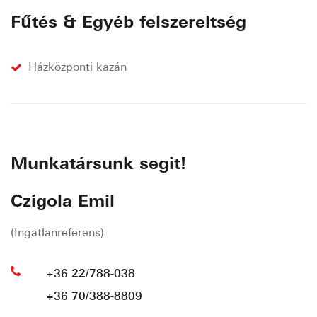
Fűtés & Egyéb felszereltség
Házközponti kazán
Munkatársunk segit!
Czigola Emil
(Ingatlanreferens)
+36 22/788-038
+36 70/388-8809